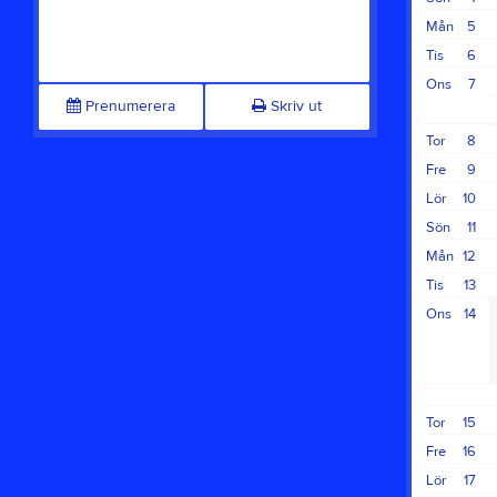
Mån
5
Tis
6
Ons
7
Prenumerera
Skriv ut
Tor
8
Fre
9
Lör
10
Sön
11
Mån
12
Tis
13
Ons
14
Tor
15
Fre
16
Lör
17