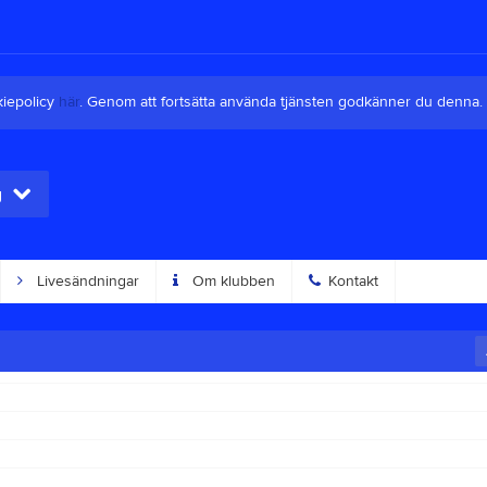
kiepolicy
här
. Genom att fortsätta använda tjänsten godkänner du denna.
g
Livesändningar
Om klubben
Kontakt