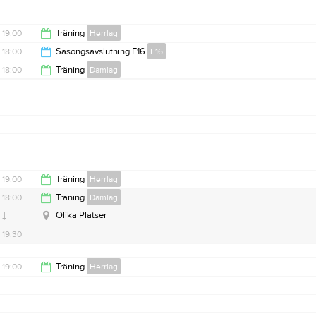
19:00
Träning
Herrlag
18:00
Säsongsavslutning F16
F16
20:30
18:00
Träning
Damlag
19:00
19:30
19:00
Träning
Herrlag
18:00
Träning
Damlag
20:30
Olika Platser
19:30
19:00
Träning
Herrlag
20:30