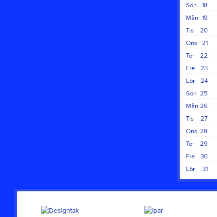
Sön
18
Mån
19
Tis
20
Ons
21
Tor
22
Fre
23
Lör
24
Sön
25
Mån
26
Tis
27
Ons
28
Tor
29
Fre
30
Lör
31