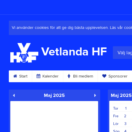
Vi använder cookies för att ge dig bästa upplevelsen. Läs vår coo
Vetlanda HF
Välj la
Start
Kalender
Bli medlem
Sponsorer
Maj 2025
Maj 2025
Tor
1
Fre
2
Lör
3
Sön
4