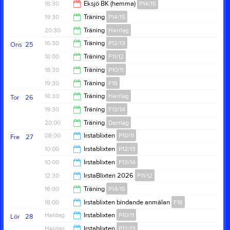
19:00
18:30
Eksjö BK (hemma)
P14/15
19:30
19:30
Träning
P14/15
20:30
20:30
Träning
Herrlag
21:00
16:30
Träning
P12/13
Ons
25
22:00
18:00
Träning
F11/12
18:00
18:30
Träning
P10/11
19:30
19:30
Träning
F16
20:00
18:30
Träning
Herrlag
Tor
26
21:00
19:30
Träning
F13/14
20:00
20:00
Träning
Damlag
21:00
08:00
Irstablixten
P10/11
Fre
27
21:30
10:00
Irstablixten
P12/13
00:00
10:00
Irstablixten
F13/14
00:00
12:30
IrstaBlixten 2026
F11/12
00:00
16:00
Träning
P14/15
00:00
18:00
Irstablixten bindande anmälan
F16
17:30
Heldag
Irstablixten
P10/11
Lör
28
19:00
Heldag
Irstablixten
P12/13