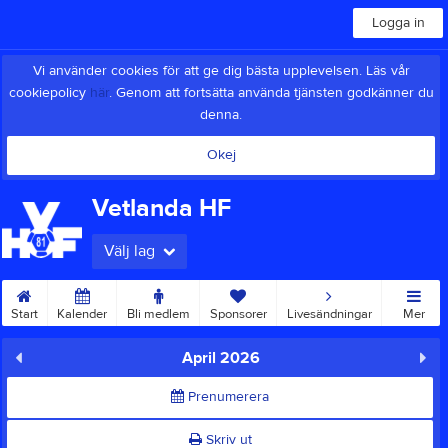
Logga in
Vi använder cookies för att ge dig bästa upplevelsen. Läs vår
cookiepolicy
här
. Genom att fortsätta använda tjänsten godkänner du
denna.
Okej
Vetlanda HF
Välj lag
Start
Kalender
Bli medlem
Sponsorer
Livesändningar
Mer
April 2026
Prenumerera
Skriv ut