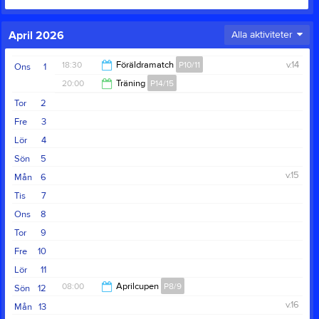
April 2026
Alla aktiviteter
18:30
Föräldramatch
P10/11
v.14
Ons
1
20:00
Träning
P14/15
20:00
Tor
2
21:30
Fre
3
Lör
4
Sön
5
v.15
Mån
6
Tis
7
Ons
8
Tor
9
Fre
10
Lör
11
08:00
Aprilcupen
P8/9
Sön
12
v.16
Mån
13