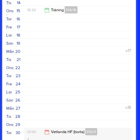
15:00
Tis
14
18:30
Träning
P14/15
Ons
15
Tor
16
20:00
Fre
17
Lör
18
Sön
19
v.17
Mån
20
Tis
21
Ons
22
Tor
23
Fre
24
Lör
25
Sön
26
v.18
Mån
27
Tis
28
Ons
29
01:00
Vetlanda HF (borta)
P10/11
Tor
30