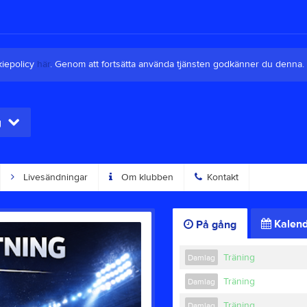
kiepolicy
här
. Genom att fortsätta använda tjänsten godkänner du denna.
g
Livesändningar
Om klubben
Kontakt
Kalend
På gång
Träning
Damlag
Träning
Damlag
Träning
Damlag