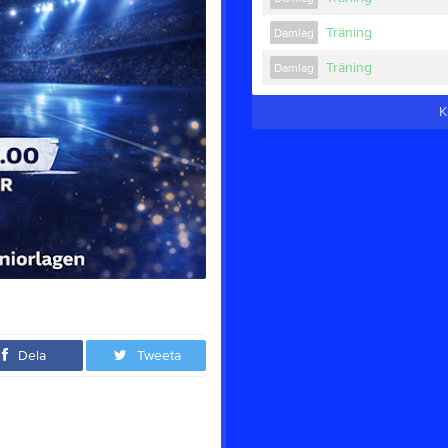
Träning
Damlag
Träning
Damlag
K
Dela
Tweeta