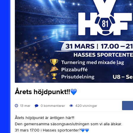
Årets höjdpunkt!!
13 mar
0
kommentarer
420
visningar
Åtets höjdpunkt är äntligen här!!!
Den gemensamma säsongsavslutningen som vi alla älskar.
31 mars 17.00 i Hasses sportcenter?