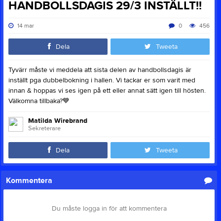
HANDBOLLSDAGIS 29/3 INSTÄLLT!!
14 mar
0
456
Dela
Tweeta
Tyvärr måste vi meddela att sista delen av handbollsdagis är
inställt pga dubbelbokning i hallen. Vi tackar er som varit med
innan & hoppas vi ses igen på ett eller annat sätt igen till hösten.
Välkomna tillbaka?
💙
Matilda Wirebrand
Sekreterare
Dela
Tweeta
Kommentera
Du måste logga in för att kommentera