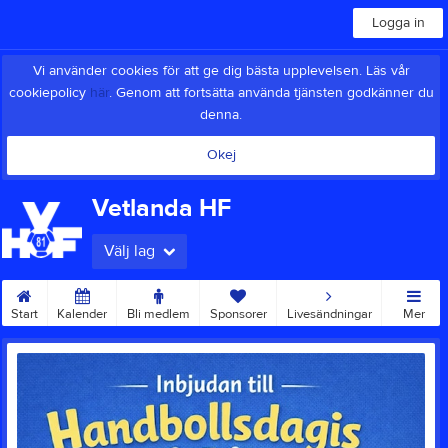
Logga in
Vi använder cookies för att ge dig bästa upplevelsen. Läs vår
cookiepolicy
här
. Genom att fortsätta använda tjänsten godkänner du
denna.
Okej
Vetlanda HF
Välj lag
Start
Kalender
Bli medlem
Sponsorer
Livesändningar
Mer